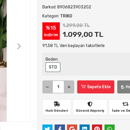
Barkod:
8906823903202
Kategori:
TRİKO
1.299,00 TL
%15
1.099,00 TL
indirim
91,58 TL 'den başlayan taksitlerle
Beden:
STD
Sepete Ekle
H
Hızlı Gönderi
Güvenli Alışveriş
İade ve D