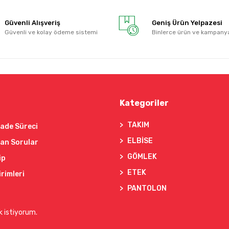
Güvenli Alışveriş
Geniş Ürün Yelpazesi
Güvenli ve kolay ödeme sistemi
Binlerce ürün ve kampany
Kategoriler
TAKIM
İade Süreci
ELBİSE
lan Sorular
GÖMLEK
ip
ETEK
irimleri
PANTOLON
k istiyorum.