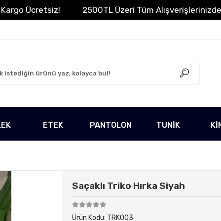
o Ücretsiz!
2500TL Üzeri Tüm Alışverişlerinizde Karg
LEK
ETEK
PANTOLON
TUNİK
Kİ
Saçaklı Triko Hırka Siyah
Ürün Kodu:
TRK003