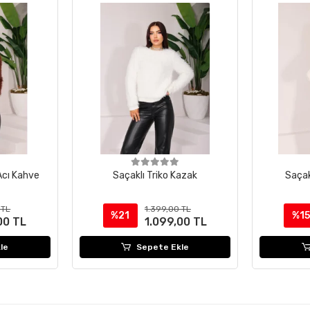
Acı Kahve
Saçaklı Triko Kazak
Saçak
 TL
1.399,00 TL
%21
%15
00 TL
1.099,00 TL
le
Sepete Ekle