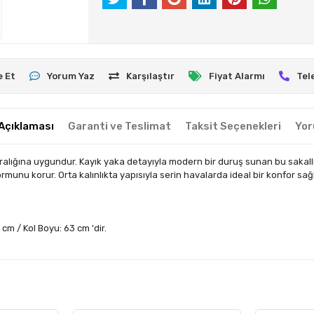
e Et
Yorum Yaz
Karşılaştır
Fiyat Alarmı
Tel
Açıklaması
Garanti ve Teslimat
Taksit Seçenekleri
Yor
alığına uygundur. Kayık yaka detayıyla modern bir duruş sunan bu sakallı
unu korur. Orta kalınlıkta yapısıyla serin havalarda ideal bir konfor sağl
cm / Kol Boyu: 63 cm 'dir.