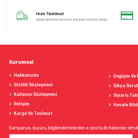
Hızlı Teslimat
Siparişleriniz en kısa sürede elinize ulaşır.
Kurumsal
Hakkımızda
Değişim Ve 
Gizlilik Sözleşmesi
Sıkça Soru
Kullanıcı Sözleşmesi
Sipariş Tak
İletişim
Havale Bild
Kargo Ve Teslimat
Kampanya, duyuru, bilgilendirmelerden e-posta ile haberdar olma