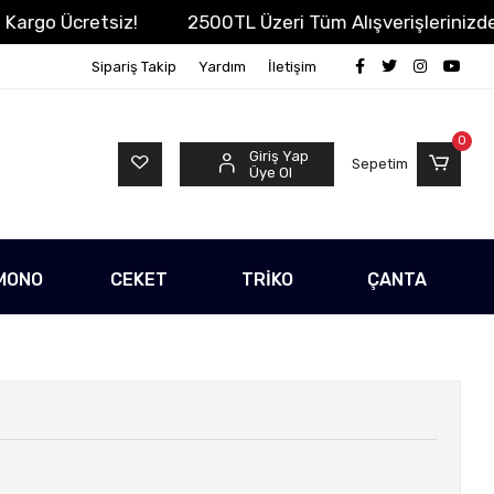
o Ücretsiz!
2500TL Üzeri Tüm Alışverişlerinizde Kar
Sipariş Takip
Yardım
İletişim
0
Giriş Yap
Sepetim
Üye Ol
MONO
CEKET
TRİKO
ÇANTA