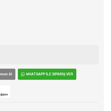
emen Al
WHATSAPP İLE SİPARİŞ VER
eğişim