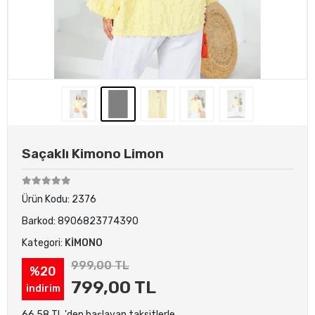
Saçaklı Kimono Limon
Ürün Kodu:
2376
Barkod:
8906823774390
Kategori:
KİMONO
999,00 TL
%20
799,00 TL
indirim
66,58 TL 'den başlayan taksitlerle