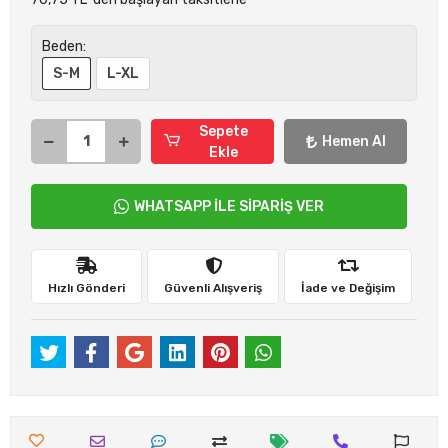
Beden:
S-M
L-XL
Sepete
Hemen Al
Ekle
WHATSAPP İLE SİPARİŞ VER
Hızlı Gönderi
Güvenli Alışveriş
İade ve Değişim