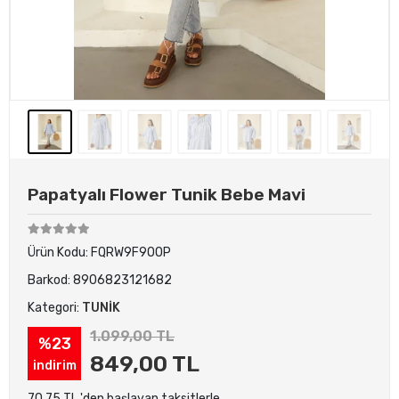
Papatyalı Flower Tunik Bebe Mavi
Ürün Kodu:
FQRW9F9OOP
Barkod:
8906823121682
Kategori:
TUNİK
1.099,00 TL
%23
849,00 TL
indirim
70,75 TL 'den başlayan taksitlerle