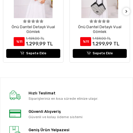
Önü Dantel Detaylı Vual
Önü Dantel Detaylı Vual
Gömlek
Gömlek
1.459,00 TL
1.459,00 TL
%11
%11
1.299,99 TL
1.299,99 TL
Sepete Ekle
Sepete Ekle
Hızlı Teslimat
Siparişleriniz en kısa sürede elinize ulaşır.
Güvenli Alışveriş
Güvenli ve kolay ödeme sistemi
Geniş Ürün Yelpazesi