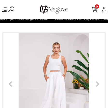
0
verişlerinizde Kargo Ücretsiz!
2500TL Üzeri Tüm Alışverişlerinizde