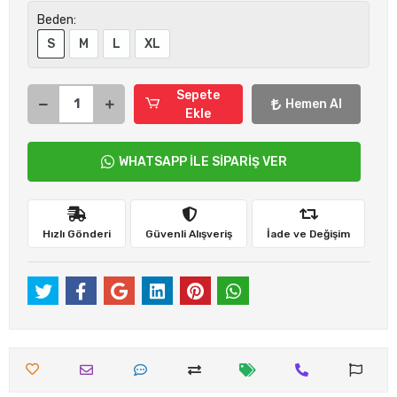
Beden:
S
M
L
XL
Sepete
Hemen Al
Ekle
WHATSAPP İLE SİPARİŞ VER
Hızlı Gönderi
Güvenli Alışveriş
İade ve Değişim