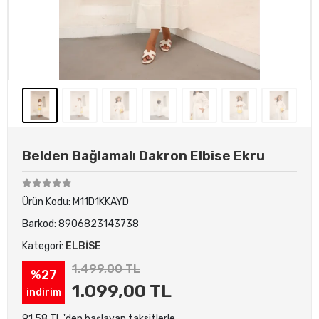
Belden Bağlamalı Dakron Elbise Ekru
Ürün Kodu:
M11D1KKAYD
Barkod:
8906823143738
Kategori:
ELBİSE
1.499,00 TL
%27
1.099,00 TL
indirim
91,58 TL 'den başlayan taksitlerle