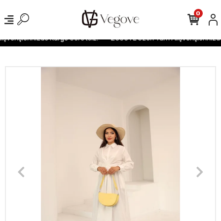
0
verişlerinizde Kargo Ücretsiz!
2500TL Üzeri Tüm Alışverişlerinizde