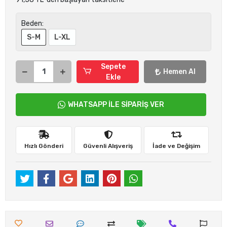
Beden:
S-M
L-XL
Sepete
Hemen Al
Ekle
WHATSAPP İLE SİPARİŞ VER
Hızlı Gönderi
Güvenli Alışveriş
İade ve Değişim